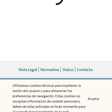
Nota Legal
Normativa
Status
Contacta
Utilizamos cookies técnicas para mantener la
© Volkswagen Bank 2019
sesión del usuario o para almacenar tus
Volkswagen Financial Services es una marca comercializada por Volkswagen Bank
preferencias de navegación. Estas cookies no
GmbH Sucursal en España. Avda. de Bruselas 34 28108 Alcobendas (Madrid),
Aceptar
recopilan información de carácter personal y
Registro Mercantil de la provincia de Madrid. Tomo 16.828, folio 184, hoja M-
deben de estar activadas en todo momento para
287573 Inscrita con el nº 1480 Registro Especial del Banco de España - CIF
W0042741I
el correcto funcionamiento de la web.