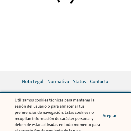
Nota Legal
Normativa
Status
Contacta
Utilizamos cookies técnicas para mantener la
© Volkswagen Bank 2019
sesión del usuario o para almacenar tus
Volkswagen Financial Services es una marca comercializada por Volkswagen Bank
preferencias de navegación. Estas cookies no
GmbH Sucursal en España. Avda. de Bruselas 34 28108 Alcobendas (Madrid),
Aceptar
recopilan información de carácter personal y
Registro Mercantil de la provincia de Madrid. Tomo 16.828, folio 184, hoja M-
deben de estar activadas en todo momento para
287573 Inscrita con el nº 1480 Registro Especial del Banco de España - CIF
W0042741I
el correcto funcionamiento de la web.