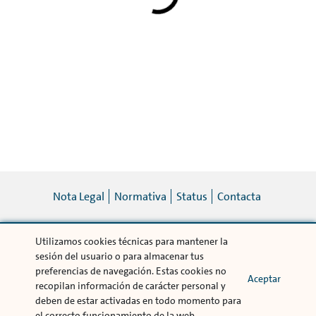
Nota Legal
Normativa
Status
Contacta
Utilizamos cookies técnicas para mantener la
© Volkswagen Bank 2019
sesión del usuario o para almacenar tus
Volkswagen Financial Services es una marca comercializada por Volkswagen Bank
preferencias de navegación. Estas cookies no
GmbH Sucursal en España. Avda. de Bruselas 34 28108 Alcobendas (Madrid),
Aceptar
recopilan información de carácter personal y
Registro Mercantil de la provincia de Madrid. Tomo 16.828, folio 184, hoja M-
deben de estar activadas en todo momento para
287573 Inscrita con el nº 1480 Registro Especial del Banco de España - CIF
W0042741I
el correcto funcionamiento de la web.