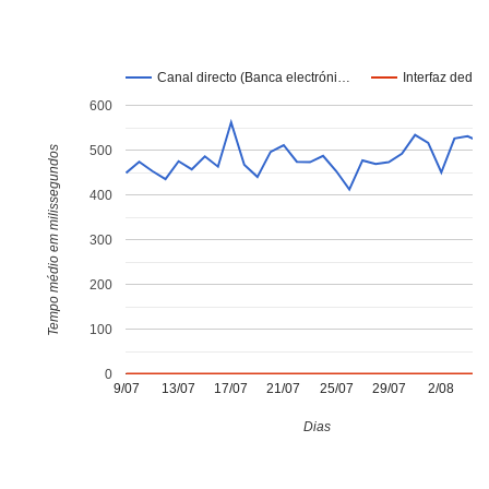
Canal directo (Banca electróni…
Interfaz dedic
600
500
Tempo médio em milissegundos
400
300
200
100
0
9/07
13/07
17/07
21/07
25/07
29/07
2/08
6
Dias