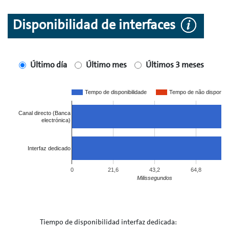
Disponibilidad de interfaces
Último día
Último mes
Últimos 3 meses
Tempo de disponibilidade
Tempo de não disponibi
Canal directo (Banca
8
electrónica)
Interfaz dedicado
8
0
21,6
43,2
64,8
Milissegundos
Tiempo de disponibilidad interfaz dedicada: