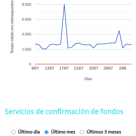
Tempo médio em milissegundos
8.000
6.000
4.000
2.000
0
9/07
13/07
17/07
21/07
25/07
29/07
2/08
6
Dias
Servicios de confirmación de fondos
Último día
Último mes
Últimos 3 meses