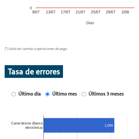
0
9/07
13/07
17/07
21/07
25/07
29/07
2/08
6
Dias
(*) Saldo de cuentas y operaciones de pago.
Tasa de errores
Último día
Último mes
Últimos 3 meses
Canal directo (Banca
1,056
electrónica)